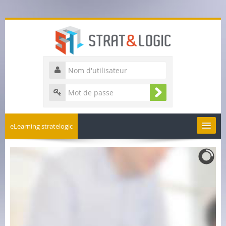
eLearning stratelogic
Business games
Engineering
Français ‎(fr)‎