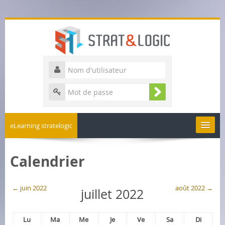
eLearning stratelogic
Business games
Calendrier
Engineering
←
juin 2022
août 2022
→
juillet 2022
Français ‎(fr)‎
Lu
Ma
Me
Je
Ve
Sa
Di