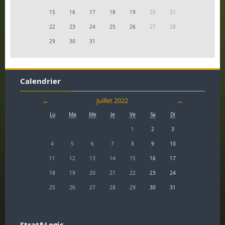
15
16
17
18
19
20
21
22
23
24
25
26
27
28
29
30
31
Calendrier
←
juillet 2022
→
Lu
Ma
Me
Je
Ve
Sa
Di
1
2
3
4
5
6
7
8
9
10
11
12
13
14
15
16
17
18
19
20
21
22
23
24
25
26
27
28
29
30
31
Strat&Logic