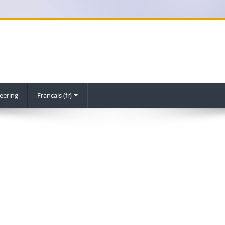
eering
Français ‎(fr)‎